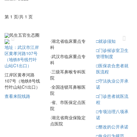
第 1 页/共 1 页
民生五官生态圈
Previous
Next
·
湖北省临床重点专
□
就诊须知
科
地址：武汉市江岸
□
门诊候诊室卫生
区黄孝河路107号
·
武汉市临床重点专
管理制度
（地铁8号线竹叶
科
□
医保农合患者就
山站C1出口）
·
三级耳鼻喉专科医
医流程
江岸区黄孝河路
院
□
守法执业公开承
107号（地铁8号线
·
全国连锁耳鼻喉医
诺
竹叶山站C1出口）
院
□
门诊患者就医流
查看来院线路
·
省、市医保定点医
程
院
□
专项治理八项承
·
湖北省商业保险定
诺
点医院
□
整改的公开承诺
□
执业行为规范