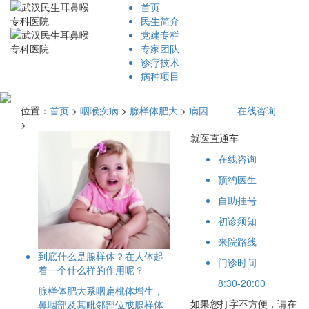
首页
民生简介
党建专栏
专家团队
诊疗技术
病种项目
位置：
首页
>
咽喉疾病
>
腺样体肥大
>
病因
在线咨询
>
就医直通车
在线咨询
预约医生
自助挂号
初诊须知
来院路线
到底什么是腺样体？在人体起
门诊时间
着一个什么样的作用呢？
8:30-20:00
腺样体肥大系咽扁桃体增生，
如果您打字不方便，请在
鼻咽部及其毗邻部位或腺样体