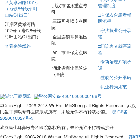
区黄孝河路107号
·
武汉市临床重点专
管理制度
（地铁8号线竹叶
科
□
医保农合患者就
山站C1出口）
·
三级耳鼻喉专科医
医流程
江岸区黄孝河路
院
□
守法执业公开承
107号（地铁8号线
·
全国连锁耳鼻喉医
诺
竹叶山站C1出口）
院
□
门诊患者就医流
查看来院线路
·
省、市医保定点医
程
院
□
专项治理八项承
·
湖北省商业保险定
诺
点医院
□
整改的公开承诺
□
执业行为规范
湖北工商网监
鄂公网安备 42010202000166号
©CopyRight 2006-2018 WuHan MinSheng all Rights Reserved 武汉
民生耳鼻喉专科医院版权所有，未经允许不得转载抄袭。
鄂ICP备
2020018327号-5
武汉民生耳鼻喉专科医院版权所有，未经允许不得转载抄袭
©CopyRight 2006-2018 WuHan MinSheng all Rights Reserved
鄂ICP