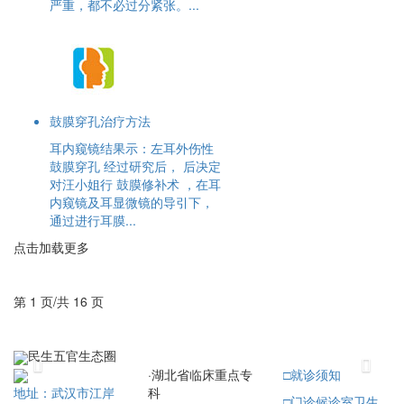
严重，都不必过分紧张。...
鼓膜穿孔治疗方法
耳内窥镜结果示：左耳外伤性
鼓膜穿孔 经过研究后， 后决定
对汪小姐行 鼓膜修补术 ，在耳
内窥镜及耳显微镜的导引下，
通过进行耳膜...
点击加载更多
第 1 页/共 16 页
民生五官生态圈
Previous
Next
·
湖北省临床重点专
□
就诊须知
科
地址：武汉市江岸
□
门诊候诊室卫生