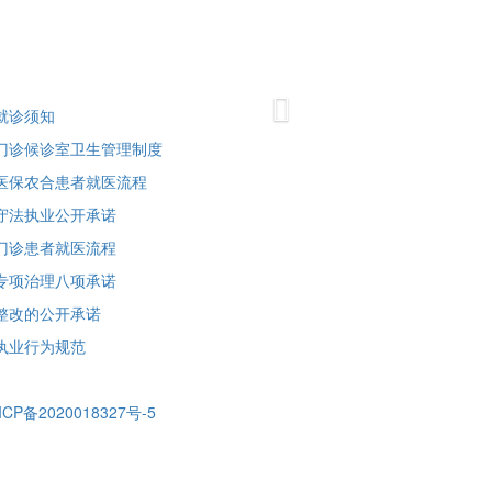
Next
就诊须知
门诊候诊室卫生管理制度
医保农合患者就医流程
守法执业公开承诺
门诊患者就医流程
专项治理八项承诺
整改的公开承诺
执业行为规范
ICP备2020018327号-5