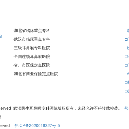
·
湖北省临床重点专科
□
站
·
武汉市临床重点专科
□
·
三级耳鼻喉专科医院
□
·
全国连锁耳鼻喉医院
□
·
省、市医保定点医院
□
·
湖北省商业保险定点医院
□
□
□
ll Rights Reserved 武汉民生耳鼻喉专科医院版权所有，未经允许不得转载抄袭。
鄂
袭
eserved
鄂ICP备2020018327号-5