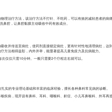
理治疗方法，该治疗方法不打针、不吃药，可以有效的减轻患者的病痛
喷洗鼻腔，让鼻腔黏膜主动吸收中药有效成分。
收并传送至病灶，使药剂直接锁定病灶，更有针对性地清理病灶，达到
治疗方法相得益彰，内外并举，能显著提高儿童免疫力及抗病能力。
每次仅仅只需10分钟。一般只需要2个疗程左右就可以。
扎实的专业理论基础和丰富的临床经验，擅长各种鼻科常见病的诊断。
鼻喉疾病，现开设有鼻科、耳科、咽喉科、鼾症、小儿耳鼻喉科、外耳再