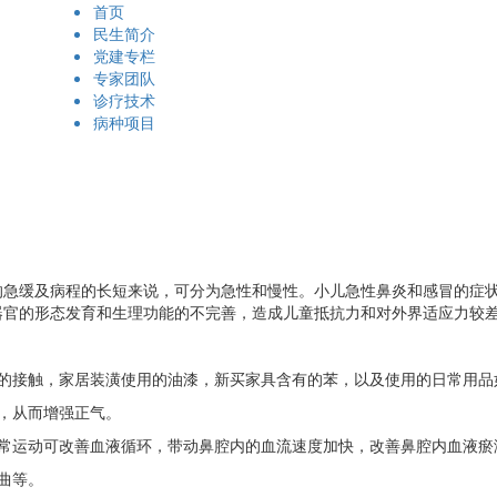
首页
民生简介
党建专栏
专家团队
诊疗技术
病种项目
缓及病程的长短来说，可分为急性和慢性。小儿急性鼻炎和感冒的症状
器官的形态发育和生理功能的不完善，造成儿童抵抗力和对外界适应力较
接触，家居装潢使用的油漆，新买家具含有的苯，以及使用的日常用品
，从而增强正气。
运动可改善血液循环，带动鼻腔内的血流速度加快，改善鼻腔内血液瘀
曲等。