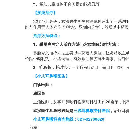
5、帮助儿童改掉不良习惯如挖鼻孔等。
【疾病治疗】
治疗小儿鼻炎，武汉民生耳鼻喉医院创造出了一系列的物
制剂作用于人体穴位(印堂穴、双侧内关穴)，然后以中药
治疗方法特点：
1、采用鼻腔介入治疗方法与穴位免疫治疗方法：
鼻腔介入治疗方法主要以中药喷入鼻腔，让鼻粘膜主动吸
位贴中药制剂，经络调理，有效帮助鼻腔排出毒素。两种
2、疗程短，耗时少：
一个疗程为7日，每日1—2次，
【小儿耳鼻喉医生】
门诊医师：
康国良
主治医师，从事耳鼻喉科临床与科研工作20余年，具有
武汉民生耳鼻喉医院是
三级耳鼻喉专科医院
，
治疗耳
小儿耳鼻喉科咨询热线：027-82788620
分享