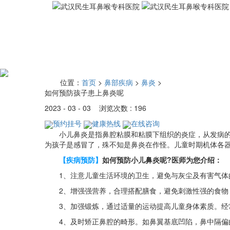
位置：
首页
>
鼻部疾病
>
鼻炎
>
如何预防孩子患上鼻炎呢
2023 - 03 - 03 浏览次数 : 196
预约挂号
健康热线
在线咨询
小儿鼻炎是指鼻腔粘膜和粘膜下组织的炎症，从发病的急
为孩子是感冒了，殊不知是鼻炎在作怪。儿童时期机体各
【疾病预防】
如何预防小儿鼻炎呢?
医师为您介绍：
1、注意儿童生活环境的卫生，避免与灰尘及有害气体的
2、增强强营养，合理搭配膳食，避免刺激性强的食物
3、加强锻炼，通过适量的运动提高儿童身体素质。经常
4、及时矫正鼻腔的畸形。如鼻翼基底凹陷，鼻中隔偏