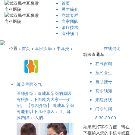
首页
民生简介
党建专栏
专家团队
诊疗技术
病种项目
位置：
首页
>
耳部疾病
>
中耳炎
>
在线咨询
就医直通车
在线咨询
预约医生
自助挂号
耳朵里面闷气
初诊须知
医师介绍：造成耳朵闷的原因
有很多，下面就为大家一一介
来院路线
绍。 【原因介绍】 造成耳朵闷
门诊时间
可能有以下几种原因： 1、耳
膜内陷： 人的...
8:30-20:00
如果您打字不方便，请在
下框输入您的手机号或直