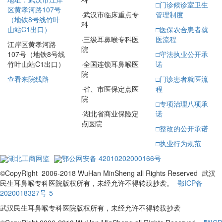
□
门诊候诊室卫生
区黄孝河路107号
·
武汉市临床重点专
管理制度
（地铁8号线竹叶
科
□
医保农合患者就
山站C1出口）
·
三级耳鼻喉专科医
医流程
江岸区黄孝河路
院
□
守法执业公开承
107号（地铁8号线
·
全国连锁耳鼻喉医
诺
竹叶山站C1出口）
院
□
门诊患者就医流
查看来院线路
·
省、市医保定点医
程
院
□
专项治理八项承
·
湖北省商业保险定
诺
点医院
□
整改的公开承诺
□
执业行为规范
湖北工商网监
鄂公网安备 42010202000166号
©CopyRight 2006-2018 WuHan MinSheng all Rights Reserved 武汉
民生耳鼻喉专科医院版权所有，未经允许不得转载抄袭。
鄂ICP备
2020018327号-5
武汉民生耳鼻喉专科医院版权所有，未经允许不得转载抄袭