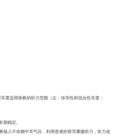
耳聋适用骨桥的听力范围（左：传导性和混合性耳聋；
长期稳定。
桥植入不依赖中耳气压，利用患者的骨导重建听力，听力改