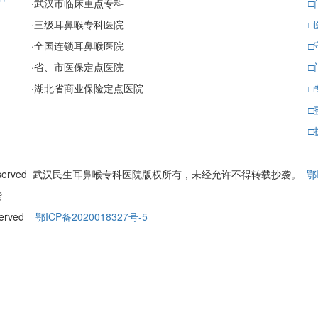
·
武汉市临床重点专科
□
·
三级耳鼻喉专科医院
□
·
全国连锁耳鼻喉医院
□
·
省、市医保定点医院
□
·
湖北省商业保险定点医院
□
□
□
ll Rights Reserved 武汉民生耳鼻喉专科医院版权所有，未经允许不得转载抄袭。
鄂
袭
eserved
鄂ICP备2020018327号-5