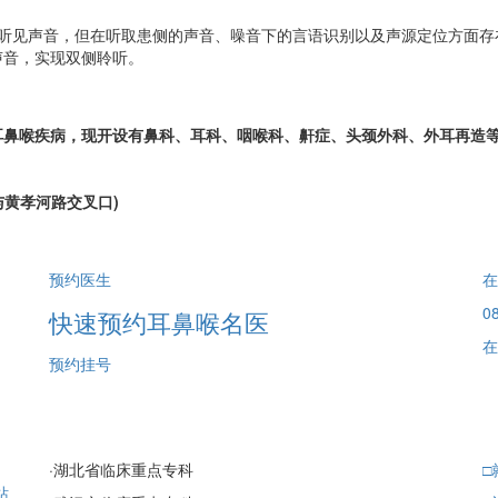
见声音，但在听取患侧的声音、噪音下的言语识别以及声源定位方面存
声音，实现双侧聆听。
喉疾病，现开设有鼻科、耳科、咽喉科、鼾症、头颈外科、外耳再造等
黄孝河路交叉口)
预约医生
在
08
快速预约耳鼻喉名医
在
预约挂号
·
湖北省临床重点专科
□
站