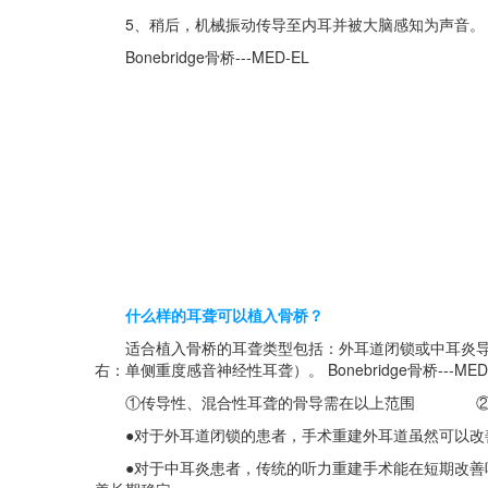
5、稍后，机械振动传导至内耳并被大脑感知为声音。
Bonebridge骨桥---MED-EL
什么样的耳聋可以植入骨桥？
适合植入骨桥的耳聋类型包括：外耳道闭锁或中耳炎导致
右：单侧重度感音神经性耳聋）。 Bonebridge骨桥---MED-EL
①传导性、混合性耳聋的骨导需在以上范围 ②单
●对于外耳道闭锁的患者，手术重建外耳道虽然可以改善
●对于中耳炎患者，传统的听力重建手术能在短期改善听