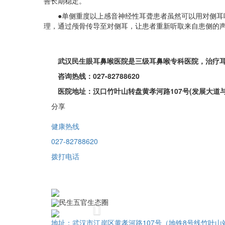
善长期稳定。
●单侧重度以上感音神经性耳聋患者虽然可以用对侧耳听
理，通过颅骨传导至对侧耳，让患者重新听取来自患侧的
武汉民生眼耳鼻喉医院是三级耳鼻喉专科医院，治疗耳鼻
咨询热线：027-82788620
医院地址：汉口竹叶山转盘黄孝河路107号(发展大道与
分享
健康热线
027-82788620
拨打电话
民生五官生态圈
Previous
地址：武汉市江岸区黄孝河路107号（地铁8号线竹叶山