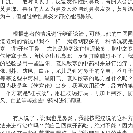
下流。一般时间长了，反复发作性的鼻炎，有的人会流
黄鼻涕。再有的人因为鼻炎又影响到鼻窦发炎，黄鼻涕
为主，但是过敏性鼻炎大部分是清鼻涕。
根据患者的情况进行辨证论治，可能其他的中医同
道遇到的情况跟我不一样，我遇到较多的一种情况就是
寒。“肺开窍于鼻”，尤其是肺寒这种情况较多，肺中之寒
气堵塞于鼻，所以会出现鼻塞，反复打喷嚏好不了。我
的经验是用一些温阳、疏风散寒的中药材来进行治疗，
像荆芥、防风、白芷，尤其是针对鼻子的辛夷、苍耳子
等等这些中药材。温阳气、疏风散寒的地方是什么呢？
因为我是学《伤寒论》出身，我喜欢用经方，经方的第
一个方就是“桂枝汤”，用桂枝汤打底，再加上荆芥、防
风、白芷等等这些中药材进行调理。
有人说了，说我也是鼻炎，我能按照您说的这种方
法来进行治疗吗？我自己回家开药吃，绝对不能！因为
这里还有一些细节需要调整，比如说脾胃不好的患者，