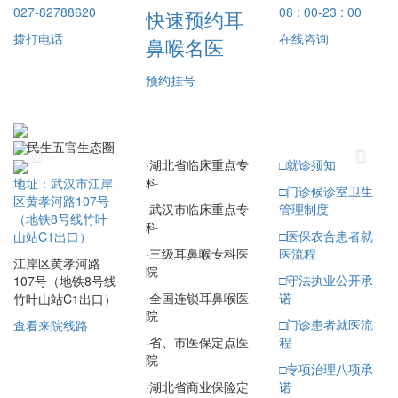
027-82788620
08 : 00-23 : 00
快速预约耳
拨打电话
在线咨询
鼻喉名医
预约挂号
民生五官生态圈
Previous
Next
·
湖北省临床重点专
□
就诊须知
科
地址：武汉市江岸
□
门诊候诊室卫生
区黄孝河路107号
·
武汉市临床重点专
管理制度
（地铁8号线竹叶
科
□
医保农合患者就
山站C1出口）
·
三级耳鼻喉专科医
医流程
江岸区黄孝河路
院
□
守法执业公开承
107号（地铁8号线
·
全国连锁耳鼻喉医
诺
竹叶山站C1出口）
院
□
门诊患者就医流
查看来院线路
·
省、市医保定点医
程
院
□
专项治理八项承
·
湖北省商业保险定
诺