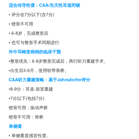
适合传导性聋：CAA/先天性耳道闭锁
• 评分在7分以下(含7分)
• 镫骨不可用
• 6-8岁，完成整形后
• 也可与整形手术同期进行
外中耳畸形病例的临床干预
•整形优先：6-8岁整形完成后，再行听力重建手术。
•出生后3-6月，使用软带骨桥。
CAA听力重建策略：基于Jahrsdorfer评分
•8-9分：耳道-鼓室重建
•7分以下(包括7分)
镫骨可用：振动声桥
镫骨不可用：骨桥
单侧聋
• 单侧重度感音性聋。