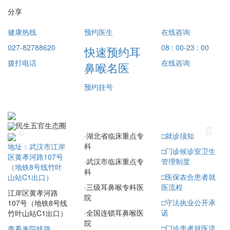
分享
健康热线
预约医生
在线咨询
027-82788620
08 : 00-23 : 00
快速预约耳
拨打电话
在线咨询
鼻喉名医
预约挂号
民生五官生态圈
Previous
Next
·
湖北省临床重点专
□
就诊须知
科
地址：武汉市江岸
□
门诊候诊室卫生
区黄孝河路107号
·
武汉市临床重点专
管理制度
（地铁8号线竹叶
科
□
医保农合患者就
山站C1出口）
·
三级耳鼻喉专科医
医流程
江岸区黄孝河路
院
□
守法执业公开承
107号（地铁8号线
·
全国连锁耳鼻喉医
诺
竹叶山站C1出口）
院
□
门诊患者就医流
查看来院线路