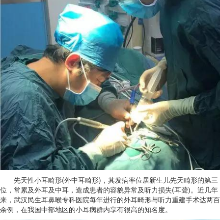
先天性小耳畸形(外中耳畸形)，其发病率位居新生儿先天畸形的第三
位，常累及外耳及中耳，造成患者的容貌异常及听力损失(耳聋)。近几年
来，武汉民生耳鼻喉专科医院每年进行的外耳畸形与听力重建手术达两百
余例，在我国中部地区的小耳病群内享有很高的知名度。