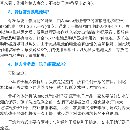
革来看，骨桥的植入寿命，不会短于声桥(至少21年)。
3、骨桥需要换电池吗?
骨桥系统工作所需的能量，由Amade处理器中的纽扣电池(锌空气
675电池，约1.5-2元一粒)供应。通常，一颗纽扣电池能否使用6-7天。在
电池电量耗尽之后，听觉处理器会向植入者发出“嘀嘀”的提示音，提醒使
用者及时更换电池。锌空气675电池是助听器械常用的一种电池。家长在
助听器店即可以购买。由于此类电池的电量会有缓慢的自然损耗，因此我
们建议家长，每次购买3个月的使用量即可，以免购买电池太多，存放过
程中自然失效，造成损失。
4、植入骨桥后，孩子能否游泳?
可以游泳。
小耳孩子植入骨桥后，头皮是完整的，没有任何开放的伤口。因此，
游泳前只需要摘下处理器收好，就可以跃入水中，尽情游泳。
骨桥的体外机(Amade听觉处理器)属于电子产品，家长要做好防水防
潮的保养。孩子洗脸洗澡之前，要摘下处理器放好，避免进水;下雨天，
记得给孩子打伞，防止被雨淋湿。另外，在夏季的湿热季节，建议每两天
就给孩子的体外机做一次干燥，减少湿气对体外机芯片的不利影响。
干燥的方式主要有两种：1.普通的干燥剂和干燥盒。 2.电子助听器干
燥器。