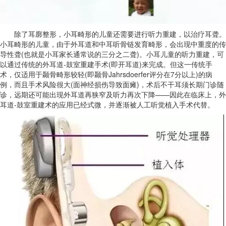
除了耳廓整形，小耳畸形的儿童还需要进行听力重建，以治疗耳聋。
小耳畸形的儿童，由于外耳道和中耳听骨链发育畸形，会出现中重度的传
导性聋(也就是小耳家长通常说的三分之二聋)。小耳儿童的听力重建，可
以通过传统的外耳道-鼓室重建手术(即开耳道)来完成。但这一传统手
术，仅适用于颞骨畸形较轻(即颞骨Jahrsdoerfer评分在7分以上)的病
例，而且手术风险很大(面神经损伤导致面瘫)，术后不干耳须长期门诊随
诊，远期还可能出现外耳道再狭窄及听力再次下降——因此在临床上，外
耳道-鼓室重建术的应用已经式微，并逐渐被人工听觉植入手术代替。