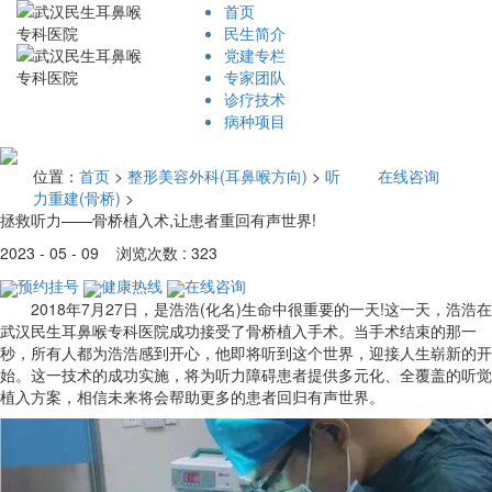
首页
民生简介
党建专栏
专家团队
诊疗技术
病种项目
位置：
首页
>
整形美容外科(耳鼻喉方向)
>
听
在线咨询
力重建(骨桥)
>
拯救听力——骨桥植入术,让患者重回有声世界!
2023 - 05 - 09 浏览次数 : 323
预约挂号
健康热线
在线咨询
2018年7月27日，是浩浩(化名)生命中很重要的一天!这一天，浩浩在
武汉民生耳鼻喉专科医院成功接受了骨桥植入手术。当手术结束的那一
秒，所有人都为浩浩感到开心，他即将听到这个世界，迎接人生崭新的开
始。这一技术的成功实施，将为听力障碍患者提供多元化、全覆盖的听觉
植入方案，相信未来将会帮助更多的患者回归有声世界。