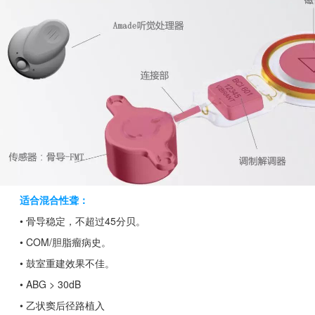
适合混合性聋：
• 骨导稳定，不超过45分贝。
• COM/胆脂瘤病史。
• 鼓室重建效果不佳。
• ABG > 30dB
• 乙状窦后径路植入