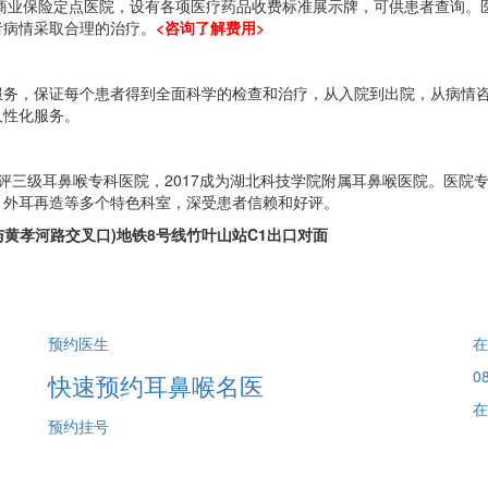
业保险定点医院，设有各项医疗药品收费标准展示牌，可供患者查询。
者病情采取合理的治疗。
<咨询了解费用>
，保证每个患者得到全面科学的检查和治疗，从入院到出院，从病情咨
人性化服务。
获评三级耳鼻喉专科医院，2017成为湖北科技学院附属耳鼻喉医院。医
、外耳再造等多个特色科室，深受患者信赖和好评。
与黄孝河路交叉口)地铁8号线竹叶山站C1出口对面
预约医生
在
08
快速预约耳鼻喉名医
在
预约挂号