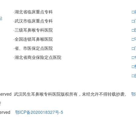
·
湖北省临床重点专科
□
站
·
武汉市临床重点专科
□
·
三级耳鼻喉专科医院
□
·
全国连锁耳鼻喉医院
□
·
省、市医保定点医院
□
·
湖北省商业保险定点医院
□
□
□
ll Rights Reserved 武汉民生耳鼻喉专科医院版权所有，未经允许不得转载抄袭。
鄂
袭
eserved
鄂ICP备2020018327号-5