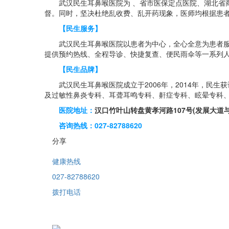
武汉民生耳鼻喉医院为 、省市医保定点医院、湖北省商
督。同时，坚决杜绝乱收费、乱开药现象，医师均根据患
【民生服务】
武汉民生耳鼻喉医院以患者为中心，全心全意为患者服务
提供预约热线、全程导诊、快捷复查、便民雨伞等一系列
【民生品牌】
武汉民生耳鼻喉医院成立于2006年，2014年，民生
及过敏性鼻炎专科、耳聋耳鸣专科、鼾症专科、眩晕专科
医院地址：
汉口竹叶山转盘黄孝河路107号(发展大道
咨询热线：027-82788620
分享
健康热线
027-82788620
拨打电话