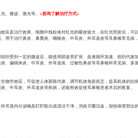
光、微波、激光等。
<咨询了解治疗方式>
应及治疗效果。细胞中线粒体对红光的吸收较大，在红光照射后，可以
能。用于治疗鼻炎、鼻窦炎、咽喉炎、中耳炎、外耳道炎等耳鼻喉常见病
织受到一定的微波后，能使局部血管扩张、血液循环加速、组织代谢加
喉炎、扁桃体炎、中耳炎、外耳道炎、过敏性鼻炎等耳鼻喉科常见病、多
物学效应，可促使人体新陈代谢，调节机体免疫状态，提高机体的抗病
窦炎、中耳炎、外耳道炎等疾病，还能有效促使耳鼻喉患者术后的恢复。
耳道内分泌物及耵聍取出或清洁干净，消炎灭菌活血，加快病变部位的