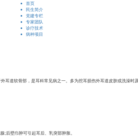
首页
民生简介
党建专栏
专家团队
诊疗技术
病种项目
耳道软骨部，是耳科常见病之一。多为挖耳损伤外耳道皮肤或洗澡时及
腺;后壁疖肿可引起耳后、乳突部肿胀。