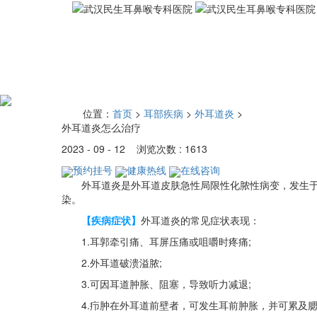
位置：
首页
>
耳部疾病
>
外耳道炎
>
外耳道炎怎么治疗
2023 - 09 - 12 浏览次数 : 1613
预约挂号
健康热线
在线咨询
外耳道炎是外耳道皮肤急性局限性化脓性病变，发生于外
染。
【疾病症状】
外耳道炎的常见症状表现：
1.耳郭牵引痛、耳屏压痛或咀嚼时疼痛;
2.外耳道破溃溢脓;
3.可因耳道肿胀、阻塞，导致听力减退;
4.疖肿在外耳道前壁者，可发生耳前肿胀，并可累及腮