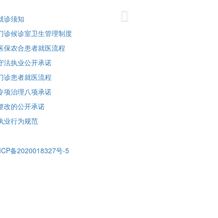
Next
就诊须知
门诊候诊室卫生管理制度
医保农合患者就医流程
守法执业公开承诺
门诊患者就医流程
专项治理八项承诺
整改的公开承诺
执业行为规范
ICP备2020018327号-5