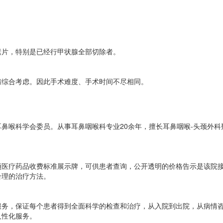
。
片，特别是已经行甲状腺全部切除者。
综合考虑。因此手术难度、手术时间不尽相同。
喉科学会委员。从事耳鼻咽喉科专业20余年，擅长耳鼻咽喉-头颈外科
疗药品收费标准展示牌，可供患者查询，公开透明的价格告示是该院接
合理的治疗方法。
，保证每个患者得到全面科学的检查和治疗，从入院到出院，从病情咨
人性化服务。