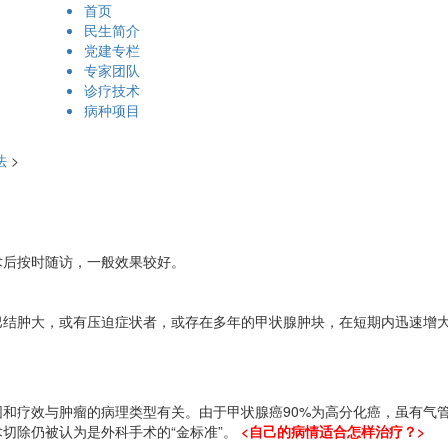
首页
民生简介
党建专栏
专家团队
诊疗技术
病种项目
法
>
后按时随访，一般效果较好。
结肿大，或有压迫症状者，或存在多年的甲状腺肿块，在短期内迅速增
疗效与肿瘤的病理类型有关。由于甲状腺癌90%为高分化癌，虽有气管
切除仍被认为是外科手术的“金标准”。
<自己的病情适合怎样治疗？>