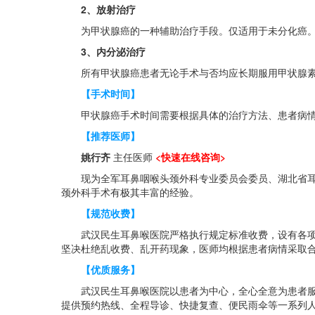
2、放射治疗
为甲状腺癌的一种辅助治疗手段。仅适用于未分化癌
3、内分泌治疗
所有甲状腺癌患者无论手术与否均应长期服用甲状腺素
【手术时间】
甲状腺癌手术时间需要根据具体的治疗方法、患者病情
【推荐医师】
姚行齐
主任医师
<快速在线咨询>
现为全军耳鼻咽喉头颈外科专业委员会委员、湖北省耳鼻
颈外科手术有极其丰富的经验。
【规范收费】
武汉民生耳鼻喉医院严格执行规定标准收费，设有各项医
坚决杜绝乱收费、乱开药现象，医师均根据患者病情采取
【优质服务】
武汉民生耳鼻喉医院以患者为中心，全心全意为患者服务
提供预约热线、全程导诊、快捷复查、便民雨伞等一系列