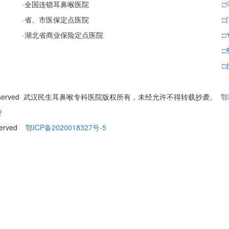
·
全国连锁耳鼻喉医院
□
·
省、市医保定点医院
□
·
湖北省商业保险定点医院
□
□
□
ll Rights Reserved 武汉民生耳鼻喉专科医院版权所有，未经允许不得转载抄袭。
鄂
袭
eserved
鄂ICP备2020018327号-5