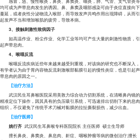
感冒，急、慢性喉炎，鼻炎、鼻窦炎、咽炎，肺、气管、支气管炎等
均可成为声带息肉发生的诱因。鼻、鼻窦及咽部感染可由于炎症直接向下
蔓延，或者炎性分泌物流入喉部，而导致发声共鸣作用出现障碍，从而引
起发声不当和增加喉肌的疲劳，导致本病。
3、接触刺激性致病因子
如高温作业、粉尘作业、化学工业等均可产生大量的刺激性物质，引
起声带息肉。
4、喉咽反流
喉咽反流疾病近些年来越来越受到重视，对该病的研究也不断深入，
有学者认为由于胃内容物反流刺激喉部黏膜引起的慢性炎症，也是引起声
带息肉的原因之一。
【治疗方法】
武汉民生耳鼻喉医院采用美敦力综合动力切割系统，在清晰鼻内镜的
精准定位下操作，因其具有的负压吸引系统，可迅速排出切削下来的息肉
组织，不仅避免了传统手术刀械对黏膜的拉扯撕裂损伤，减少出血。
【治疗医师】
姚行齐
武汉民生耳鼻喉专科医院院长 主任医师 硕士生导师
擅长鼻炎、鼻窦炎、鼻息肉、鼾症、咽喉肿瘤等病的微创治疗;擅长