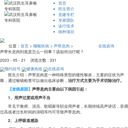
首页
民生简介
党建专栏
专家团队
诊疗技术
病种项目
位置：
首页
>
咽喉疾病
>
声带息肉
>
在线咨询
声带长息肉到底是怎么一回事？该如何治疗呢？
2023 - 05 - 21 浏览次数 : 331
预约挂号
健康热线
在线咨询
医生介绍：声带息肉是一种特殊类型的慢性喉炎，主要的症状为声
嘶，通过喉镜检查可以做出临床诊断，
治疗方式主要为手术切除治疗。
【发病原因】
声带息肉主要由以下病因引起：
1、用声过度或用声不当
常见于教师、演员、歌唱家等职业用声者，长期持续高声讲话，音调
过高或者过长时间的演唱等均可导致声带息肉。
2、上呼吸道感染