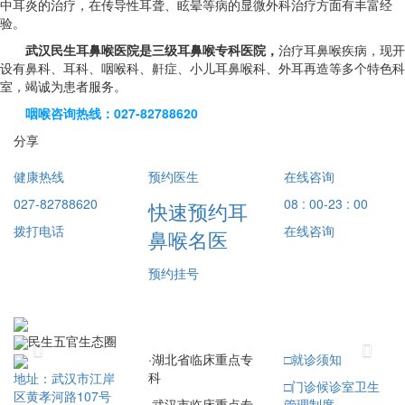
中耳炎的治疗，在传导性耳聋、眩晕等病的显微外科治疗方面有丰富经
验。
武汉民生耳鼻喉医院是三级耳鼻喉专科医院，
治疗耳鼻喉疾病，现开
设有鼻科、耳科、咽喉科、鼾症、小儿耳鼻喉科、外耳再造等多个特色科
室，竭诚为患者服务。
咽喉咨询热线：027-82788620
分享
健康热线
预约医生
在线咨询
027-82788620
08 : 00-23 : 00
快速预约耳
拨打电话
在线咨询
鼻喉名医
预约挂号
民生五官生态圈
Previous
Next
·
湖北省临床重点专
□
就诊须知
科
地址：武汉市江岸
□
门诊候诊室卫生
区黄孝河路107号
·
武汉市临床重点专
管理制度