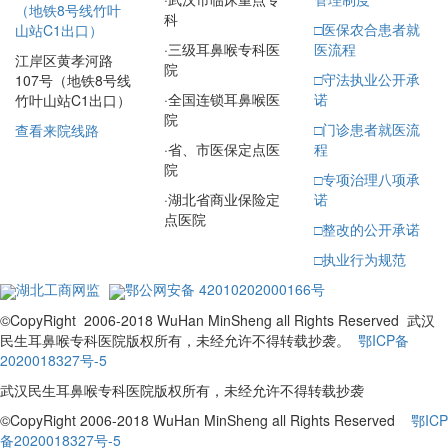
（地铁8号线竹叶
科
□
医保农合患者就
山站C1出口）
·
三级耳鼻喉专科医
医流程
江岸区黄孝河路
院
□
守法执业公开承
107号（地铁8号线
·
全国连锁耳鼻喉医
诺
竹叶山站C1出口）
院
□
门诊患者就医流
查看来院线路
·
省、市医保定点医
程
院
□
专项治理八项承
·
湖北省商业保险定
诺
点医院
□
整改的公开承诺
□
执业行为规范
湖北工商网监
鄂公网安备 42010202000166号
©CopyRight 2006-2018 WuHan MinSheng all Rights Reserved 武汉
民生耳鼻喉专科医院版权所有，未经允许不得转载抄袭。
鄂ICP备
2020018327号-5
武汉民生耳鼻喉专科医院版权所有，未经允许不得转载抄袭
©CopyRight 2006-2018 WuHan MinSheng all Rights Reserved
鄂ICP
备2020018327号-5