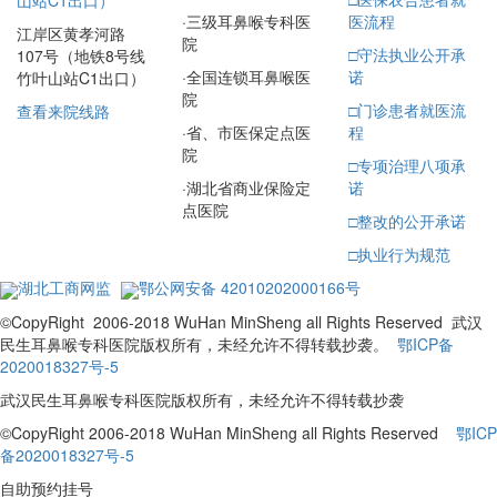
·
三级耳鼻喉专科医
医流程
江岸区黄孝河路
院
□
守法执业公开承
107号（地铁8号线
·
全国连锁耳鼻喉医
诺
竹叶山站C1出口）
院
□
门诊患者就医流
查看来院线路
·
省、市医保定点医
程
院
□
专项治理八项承
·
湖北省商业保险定
诺
点医院
□
整改的公开承诺
□
执业行为规范
湖北工商网监
鄂公网安备 42010202000166号
©CopyRight 2006-2018 WuHan MinSheng all Rights Reserved 武汉
民生耳鼻喉专科医院版权所有，未经允许不得转载抄袭。
鄂ICP备
2020018327号-5
武汉民生耳鼻喉专科医院版权所有，未经允许不得转载抄袭
©CopyRight 2006-2018 WuHan MinSheng all Rights Reserved
鄂ICP
备2020018327号-5
自助预约挂号