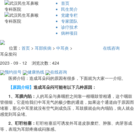
首页
民生简介
党建专栏
专家团队
诊疗技术
病种项目
位置：
首页
>
耳部疾病
>
中耳炎
>
在线咨询
耳朵发闷
2023 - 09 - 12 浏览次数 : 424
预约挂号
健康热线
在线咨询
医师介绍：造成耳朵闷的原因有很多，下面就为大家一一介绍。
【原因介绍】
造成耳朵闷可能有以下几种原因：
1、耳膜内陷：
人的耳朵与鼻咽腔之间靠一根咽鼓管相通，这个咽鼓
管很细，它是给我们中耳充气的极少数的通道，如果这个通道由于原因而
堵塞，那么中耳里就没有空气则成负压，耳鼓膜就会向内塌陷，病人就会
感觉到耳朵堵。
2、耵聍栓塞：
耵聍栓塞后可诱发外耳道皮肤糜烂、肿胀、肉芽形成
等，表现为耳部疼痛或闷胀感。