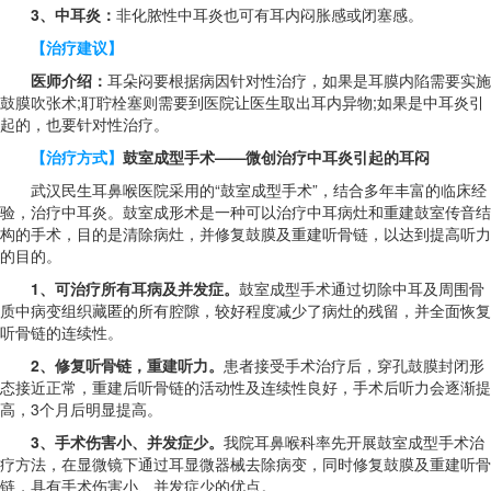
3、中耳炎：
非化脓性中耳炎也可有耳内闷胀感或闭塞感。
【治疗建议】
医师介绍：
耳朵闷要根据病因针对性治疗，如果是耳膜内陷需要实施
鼓膜吹张术;耵聍栓塞则需要到医院让医生取出耳内异物;如果是中耳炎引
起的，也要针对性治疗。
【治疗方式】
鼓室成型手术——微创治疗中耳炎引起的耳闷
武汉民生耳鼻喉医院采用的“鼓室成型手术”，结合多年丰富的临床经
验，治疗中耳炎。鼓室成形术是一种可以治疗中耳病灶和重建鼓室传音结
构的手术，目的是清除病灶，并修复鼓膜及重建听骨链，以达到提高听力
的目的。
1、可治疗所有耳病及并发症。
鼓室成型手术通过切除中耳及周围骨
质中病变组织藏匿的所有腔隙，较好程度减少了病灶的残留，并全面恢复
听骨链的连续性。
2、修复听骨链，重建听力。
患者接受手术治疗后，穿孔鼓膜封闭形
态接近正常，重建后听骨链的活动性及连续性良好，手术后听力会逐渐提
高，3个月后明显提高。
3、手术伤害小、并发症少。
我院耳鼻喉科率先开展鼓室成型手术治
疗方法，在显微镜下通过耳显微器械去除病变，同时修复鼓膜及重建听骨
链，具有手术伤害小、并发症少的优点。