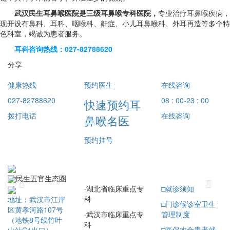
武汉民生耳鼻喉医院是三级耳鼻喉专科医院，
专业治疗耳鼻喉疾病，
现开设有鼻科、耳科、咽喉科、鼾症、小儿耳鼻喉科、外耳再造等多个特
色科室，竭诚为患者服务。
耳科咨询热线：027-82788620
分享
健康热线
预约医生
在线咨询
027-82788620
08 : 00-23 : 00
快速预约耳
拨打电话
在线咨询
鼻喉名医
预约挂号
民生五官生态圈
Previous
Next
·
湖北省临床重点专
□
就诊须知
科
地址：武汉市江岸
□
门诊候诊室卫生
区黄孝河路107号
·
武汉市临床重点专
管理制度
（地铁8号线竹叶
科
□
医保农合患者就
山站C1出口）