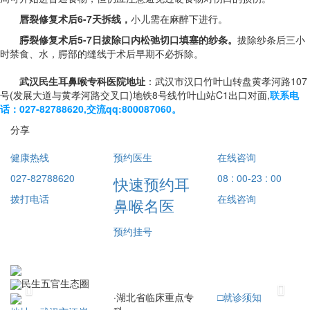
唇裂修复术后6-7天拆线，
小儿需在麻醉下进行。
腭裂修复术后5-7日拔除口内松弛切口填塞的纱条。
拔除纱条后三小
时禁食、水，腭部的缝线于术后早期不必拆除。
武汉民生耳鼻喉专科医院地址
：武汉市汉口竹叶山转盘黄孝河路107
号(发展大道与黄孝河路交叉口)地铁8号线竹叶山站C1出口对面,
联系电
话：027-82788620,交流qq:800087060。
分享
健康热线
预约医生
在线咨询
027-82788620
08 : 00-23 : 00
快速预约耳
拨打电话
在线咨询
鼻喉名医
预约挂号
民生五官生态圈
Previous
Next
·
湖北省临床重点专
□
就诊须知