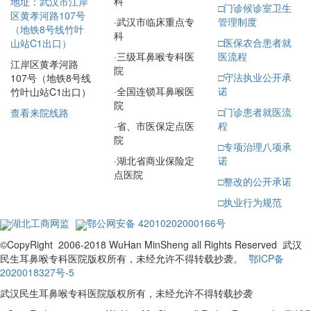
科
地址：武汉市江岸
□
门诊候诊室卫生
区黄孝河路107号
·
武汉市临床重点专
管理制度
（地铁8号线竹叶
科
□
医保农合患者就
山站C1出口）
·
三级耳鼻喉专科医
医流程
江岸区黄孝河路
院
□
守法执业公开承
107号（地铁8号线
·
全国连锁耳鼻喉医
诺
竹叶山站C1出口）
院
□
门诊患者就医流
查看来院线路
·
省、市医保定点医
程
院
□
专项治理八项承
·
湖北省商业保险定
诺
点医院
□
整改的公开承诺
□
执业行为规范
湖北工商网监
鄂公网安备 42010202000166号
©CopyRight 2006-2018 WuHan MinSheng all Rights Reserved 武汉
民生耳鼻喉专科医院版权所有，未经允许不得转载抄袭。
鄂ICP备
2020018327号-5
武汉民生耳鼻喉专科医院版权所有，未经允许不得转载抄袭