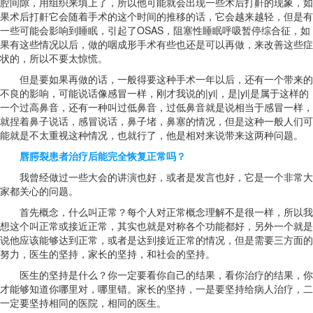
腔间隙，用组织来填上了，所以他可能就会出现一些术后打鼾的现象，如
果术后打鼾它会随着手术的这个时间的推移的话，它会越来越轻，但是有
一些可能会影响到睡眠，引起了OSAS，阻塞性睡眠呼吸暂停综合征，如
果有这些情况以后，做的咽成形手术有些也还是可以再做，来改善这些症
状的，所以不要太惊慌。
但是要如果再做的话，一般得要这种手术一年以后，还有一个带来的
不良的影响，可能说话像感冒一样，刚才我说的|yi|，是|yi|是属于这样的
一个过高鼻音，还有一种叫过低鼻音，过低鼻音就是说相当于感冒一样，
就捏着鼻子说话，感冒说话，鼻子堵，鼻塞的情况，但是这种一般人们可
能就是不太重视这种情况，也就行了，他是相对来说带来这两种问题。
唇腭裂患者治疗后能完全恢复正常吗？
我曾经做过一些大会的讲演也好，或者是发言也好，它是一个非常大
家都关心的问题。
首先概念，什么叫正常？每个人对正常概念理解不是很一样，所以我
想这个叫正常或接近正常，其实也就是对称各个功能都好，另外一个就是
说他应该能够达到正常，或者是达到接近正常的情况，但是需要三方面的
努力，医生的坚持，家长的坚持，和社会的坚持。
医生的坚持是什么？你一定要看你自己的结果，看你治疗的结果，你
才能够知道你哪里对，哪里错。家长的坚持，一是要坚持给病人治疗，二
一定要坚持相同的医院，相同的医生。