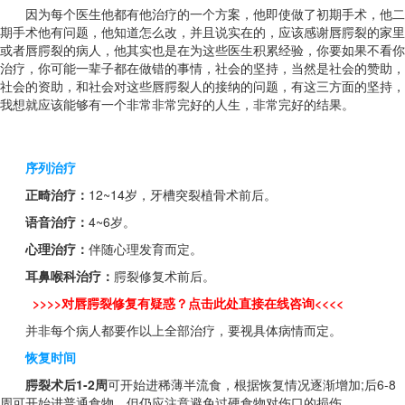
因为每个医生他都有他治疗的一个方案，他即使做了初期手术，他二
期手术他有问题，他知道怎么改，并且说实在的，应该感谢唇腭裂的家里
或者唇腭裂的病人，他其实也是在为这些医生积累经验，你要如果不看你
治疗，你可能一辈子都在做错的事情，社会的坚持，当然是社会的赞助，
社会的资助，和社会对这些唇腭裂人的接纳的问题，有这三方面的坚持，
我想就应该能够有一个非常非常完好的人生，非常完好的结果。
序列治疗
正畸治疗：
12~14岁，牙槽突裂植骨术前后。
语音治疗：
4~6岁。
心理治疗：
伴随心理发育而定。
耳鼻喉科治疗：
腭裂修复术前后。
>>>>对唇腭裂修复有疑惑？点击此处直接在线咨询<<<<
并非每个病人都要作以上全部治疗，要视具体病情而定。
恢复时间
腭裂术后1-2周
可开始进稀薄半流食，根据恢复情况逐渐增加;后6-8
周可开始进普通食物，但仍应注意避免过硬食物对伤口的损伤。