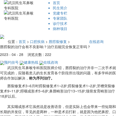
首页
民生简介
党建专栏
专家团队
诊疗技术
病种项目
位置：
首页
>
口腔疾病
>
唇腭裂修复
>
在线咨询
唇腭裂的治疗会有不良影响？治疗后能完全恢复正常吗？
2023 - 04 - 28 浏览次数 : 222
预约挂号
健康热线
在线咨询
武汉民生耳鼻喉专科医院医师介绍，唇腭裂的治疗并非一二次手术就
可完成的，应随着患儿的生长发育各个阶段所出现的问题，有多学科的医
师合作加以解决，
称为序列治疗。
唇裂修复术3~6月时腭裂修复术1~2岁;腭裂修复术1~2岁;牙槽突裂修
复术9~11岁;腭咽成形术5~6岁;鼻唇畸形治疗13~15岁;颌骨发育畸形治疗
18岁以后。
其实咽成形术它虽然说是改善语音，但是实际上也会带来一些短期和
长期的并发症，常见的是两种，一种是术后打鼾，就是因为他把鼻腔、口