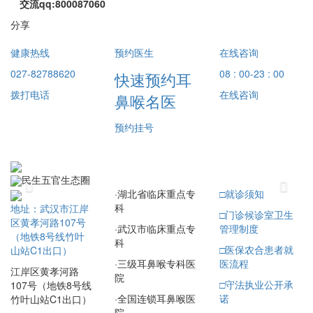
交流qq:800087060
分享
健康热线
预约医生
在线咨询
027-82788620
08 : 00-23 : 00
快速预约耳
拨打电话
在线咨询
鼻喉名医
预约挂号
民生五官生态圈
Previous
Next
·
湖北省临床重点专
□
就诊须知
科
地址：武汉市江岸
□
门诊候诊室卫生
区黄孝河路107号
·
武汉市临床重点专
管理制度
（地铁8号线竹叶
科
□
医保农合患者就
山站C1出口）
·
三级耳鼻喉专科医
医流程
江岸区黄孝河路
院
□
守法执业公开承
107号（地铁8号线
·
全国连锁耳鼻喉医
诺
竹叶山站C1出口）
院