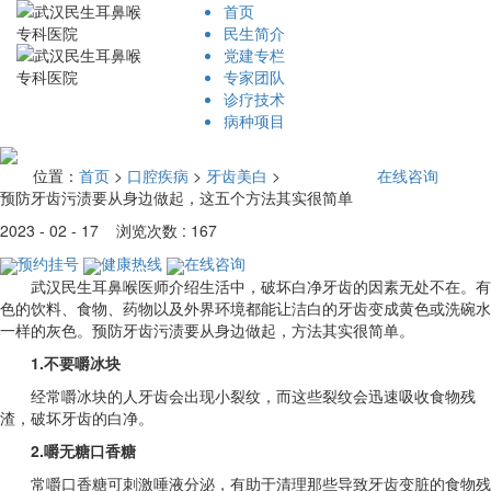
首页
民生简介
党建专栏
专家团队
诊疗技术
病种项目
位置：
首页
>
口腔疾病
>
牙齿美白
>
在线咨询
预防牙齿污渍要从身边做起，这五个方法其实很简单
2023 - 02 - 17 浏览次数 : 167
预约挂号
健康热线
在线咨询
武汉民生耳鼻喉医师介绍生活中，破坏白净牙齿的因素无处不在。有
色的饮料、食物、药物以及外界环境都能让洁白的牙齿变成黄色或洗碗水
一样的灰色。预防牙齿污渍要从身边做起，方法其实很简单。
1.不要嚼冰块
经常嚼冰块的人牙齿会出现小裂纹，而这些裂纹会迅速吸收食物残
渣，破坏牙齿的白净。
2.嚼无糖口香糖
常嚼口香糖可刺激唾液分泌，有助于清理那些导致牙齿变脏的食物残