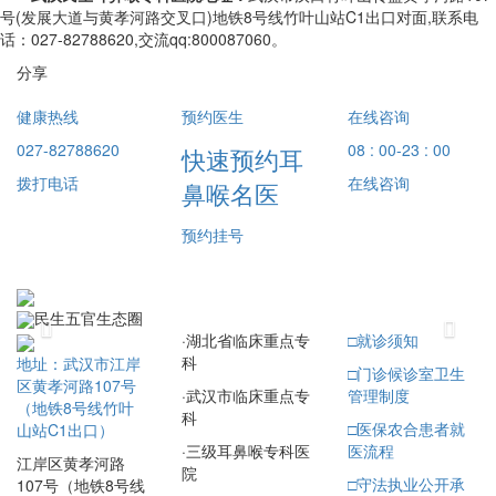
号(发展大道与黄孝河路交叉口)地铁8号线竹叶山站C1出口对面,联系电
话：027-82788620,交流qq:800087060。
分享
健康热线
预约医生
在线咨询
027-82788620
08 : 00-23 : 00
快速预约耳
拨打电话
在线咨询
鼻喉名医
预约挂号
民生五官生态圈
Previous
Next
·
湖北省临床重点专
□
就诊须知
科
地址：武汉市江岸
□
门诊候诊室卫生
区黄孝河路107号
·
武汉市临床重点专
管理制度
（地铁8号线竹叶
科
□
医保农合患者就
山站C1出口）
·
三级耳鼻喉专科医
医流程
江岸区黄孝河路
院
□
守法执业公开承
107号（地铁8号线