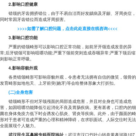
2.影响口腔健康
错颌的牙齿拥挤错位，由于不易自洁而好发龋病及牙龈、牙周炎症，
同时常因牙齿错位而造成牙周损害。
>>>>如需了解口腔问题，点击此处直接在线咨询<<<<
3.影响口腔功能
严重的错颌畸形可以影响口腔正常功能，如前牙开颌造成发音的异
常;后牙锁颌可影响咀嚼功能;严重下颌前突则造成吞咽异常;严重下颌后缩
则影响正常呼吸。
4.影响容貌外观
各类错颌畸形可影响容貌外观，令患者无法拥有自信的微笑，颌骨的
发育畸形如地包天、上牙前突(龅牙)等会给整体形象大打折扣。
(二)全身危害
错颌畸形不但对牙颌颅面的局部造成危害，并且对全身也可造成危
害，如因咀嚼功能降低引起消化不良及胃肠疾病。更有甚者，口腔内的细
菌在身体免疫力低下时会诱发心肌炎、肾炎等疾病。此外，由于颜面的畸
形对于患者可造成严重的心理和精神障碍，在求职面试、人际交往时无法
全面展现个人魅力。
武汉民生耳鼻喉专科医院地址：
武汉市汉口竹叶山转盘黄孝河路107