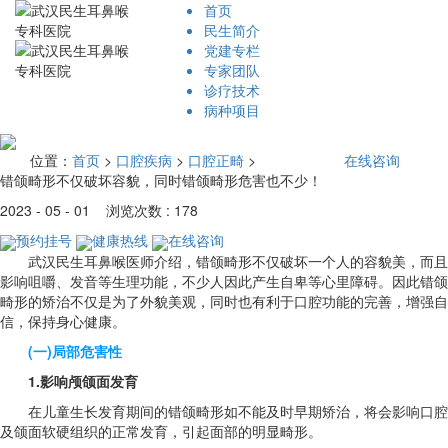
首页
民生简介
党建专栏
专家团队
诊疗技术
病种项目
位置：
首页
>
口腔疾病
>
口腔正畸
>
在线咨询
错颌畸形不仅破坏容貌，同时错颌畸形危害也不少！
2023 - 05 - 01 浏览次数 : 178
预约挂号
健康热线
在线咨询
武汉民生耳鼻喉医师介绍，错颌畸形不仅破坏一个人的容貌美，而且
影响咀嚼、发音等生理功能，不少人因此产生自卑等心里障碍。因此错颌
畸形的矫治不仅是为了外貌美观，同时也有利于口腔功能的完善，增强自
信，保持身心健康。
(一)局部危害性
1.影响颅颌面发育
在儿童生长发育期间的错颌畸形如不能及时早期矫治，将会影响口腔
及颌面软硬组织的正常发育，引起面部的明显畸形。