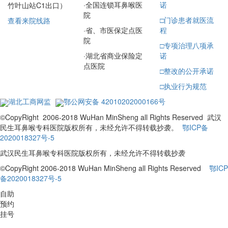
·
全国连锁耳鼻喉医
诺
竹叶山站C1出口）
院
□
门诊患者就医流
查看来院线路
·
省、市医保定点医
程
院
□
专项治理八项承
·
湖北省商业保险定
诺
点医院
□
整改的公开承诺
□
执业行为规范
湖北工商网监
鄂公网安备 42010202000166号
©CopyRight 2006-2018 WuHan MinSheng all Rights Reserved 武汉
民生耳鼻喉专科医院版权所有，未经允许不得转载抄袭。
鄂ICP备
2020018327号-5
武汉民生耳鼻喉专科医院版权所有，未经允许不得转载抄袭
©CopyRight 2006-2018 WuHan MinSheng all Rights Reserved
鄂ICP
备2020018327号-5
自助
预约
挂号