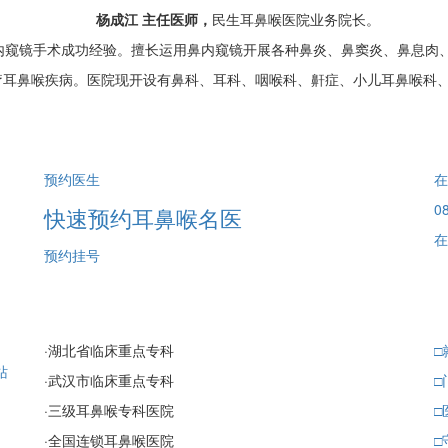
杨成江 主任医师，
民生耳鼻喉医院业务院长。
窥镜手术成功经验。擅长运用鼻内窥镜开展各种鼻炎、鼻窦炎、鼻息肉
疗耳鼻喉疾病。医院现开设有鼻科、耳科、咽喉科、鼾症、小儿耳鼻喉科
预约医生
在
08
快速预约耳鼻喉名医
在
预约挂号
·
湖北省临床重点专科
□
站
·
武汉市临床重点专科
□
·
三级耳鼻喉专科医院
□
·
全国连锁耳鼻喉医院
□