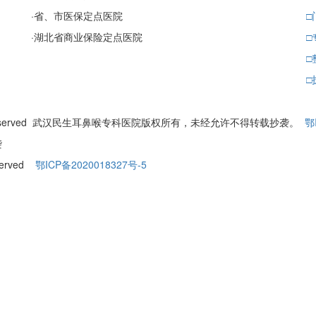
·
省、市医保定点医院
□
·
湖北省商业保险定点医院
□
□
□
ll Rights Reserved 武汉民生耳鼻喉专科医院版权所有，未经允许不得转载抄袭。
鄂
袭
eserved
鄂ICP备2020018327号-5