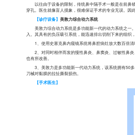
以往由于设备的限制，传统鼻中隔手术一般是在前鼻镜下
穿孔。医生就像盲人摸象，很难保证手术的专业无误。因
【诊疗设备】
美敦力综合动力系统
美敦力综合动力系统是多功能新一代的动力系统之一。该
入。其具有的负压吸引系统，能迅速排出切削下来的组织
1、使用史塞克鼻内窥镜系统将鼻腔病灶放大数百倍清晰
2、对同时相伴而发的慢性鼻炎、鼻窦炎、过敏性鼻炎、
也有所改善。
3、美敦力是多功能新一代动力系统，该系统拥有50多
刀械对黏膜的拉扯撕裂损伤。
【手术医生】