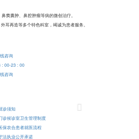
、鼻窦囊肿、鼻腔肿瘤等病的微创治疗。
、外耳再造等多个特色科室，竭诚为患者服务。
线咨询
 : 00-23 : 00
线咨询
Next
就诊须知
门诊候诊室卫生管理制度
医保农合患者就医流程
守法执业公开承诺