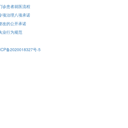
门诊患者就医流程
专项治理八项承诺
整改的公开承诺
执业行为规范
ICP备2020018327号-5