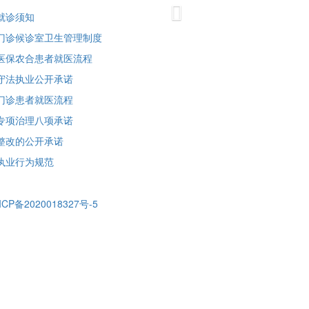
Next
就诊须知
门诊候诊室卫生管理制度
医保农合患者就医流程
守法执业公开承诺
门诊患者就医流程
专项治理八项承诺
整改的公开承诺
执业行为规范
ICP备2020018327号-5