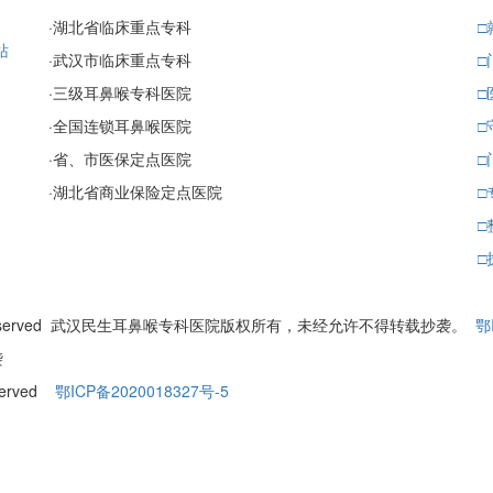
·
湖北省临床重点专科
□
站
·
武汉市临床重点专科
□
·
三级耳鼻喉专科医院
□
·
全国连锁耳鼻喉医院
□
·
省、市医保定点医院
□
·
湖北省商业保险定点医院
□
□
□
ll Rights Reserved 武汉民生耳鼻喉专科医院版权所有，未经允许不得转载抄袭。
鄂
袭
eserved
鄂ICP备2020018327号-5