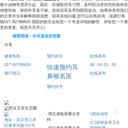
被分泌物等浸渍引起，因此，应戒除挖耳习惯，及时防治变应性疾病和其
他慢性病，保持外耳道干燥。患病后应及早到医院诊治。如果你觉得我们
的文章并没有解释得很清楚，或有其他问题,您可以在线咨询，或拨打热
线027-82788620.我院的医生会给您一个专业详细的解答，并给您一个满
意的答复。祝您天天开心!
推荐阅读：外耳道炎的危害
分享
健康热线
预约医生
在线咨询
027-82788620
08 : 00-23 : 00
快速预约耳
拨打电话
在线咨询
鼻喉名医
预约挂号
民生五官生态圈
Previous
Next
·
湖北省临床重点专
□
就诊须知
科
地址：武汉市江岸
□
门诊候诊室卫生
区黄孝河路107号
·
武汉市临床重点专
管理制度