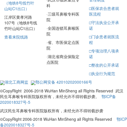
（地铁8号线竹叶
科
□
医保农合患者就
山站C1出口）
·
三级耳鼻喉专科医
医流程
江岸区黄孝河路
院
□
守法执业公开承
107号（地铁8号线
·
全国连锁耳鼻喉医
诺
竹叶山站C1出口）
院
□
门诊患者就医流
查看来院线路
·
省、市医保定点医
程
院
□
专项治理八项承
·
湖北省商业保险定
诺
点医院
□
整改的公开承诺
□
执业行为规范
湖北工商网监
鄂公网安备 42010202000166号
©CopyRight 2006-2018 WuHan MinSheng all Rights Reserved 武汉
民生耳鼻喉专科医院版权所有，未经允许不得转载抄袭。
鄂ICP备
2020018327号-5
武汉民生耳鼻喉专科医院版权所有，未经允许不得转载抄袭
©CopyRight 2006-2018 WuHan MinSheng all Rights Reserved
鄂ICP
备2020018327号-5