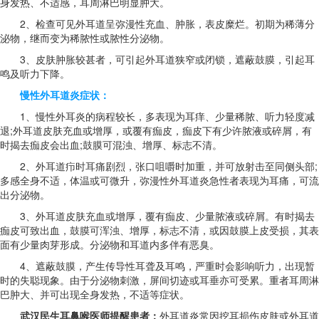
身发热、不适感，耳周淋巴明显肿大。
2、检查可见外耳道呈弥漫性充血、肿胀，表皮糜烂。初期为稀薄分
泌物，继而变为稀脓性或脓性分泌物。
3、皮肤肿胀较甚者，可引起外耳道狭窄或闭锁，遮蔽鼓膜，引起耳
鸣及听力下降。
慢性外耳道炎症状：
1、慢性外耳炎的病程较长，多表现为耳痒、少量稀脓、听力轻度减
退;外耳道皮肤充血或增厚，或覆有痂皮，痂皮下有少许脓液或碎屑，有
时揭去痂皮会出血;鼓膜可混浊、增厚、标志不清。
2、外耳道疖时耳痛剧烈，张口咀嚼时加重，并可放射击至同侧头部;
多感全身不适，体温或可微升，弥漫性外耳道炎急性者表现为耳痛，可流
出分泌物。
3、外耳道皮肤充血或增厚，覆有痂皮、少量脓液或碎屑。有时揭去
痂皮可致出血，鼓膜可浑浊、增厚，标志不清，或因鼓膜上皮受损，其表
面有少量肉芽形成。分泌物和耳道内多伴有恶臭。
4、遮蔽鼓膜，产生传导性耳聋及耳鸣，严重时会影响听力，出现暂
时的失聪现象。由于分泌物刺激，屏间切迹或耳垂亦可受累。重者耳周淋
巴肿大、并可出现全身发热，不适等症状。
武汉民生耳鼻喉医师提醒患者：
外耳道炎常因挖耳损伤皮肤或外耳道