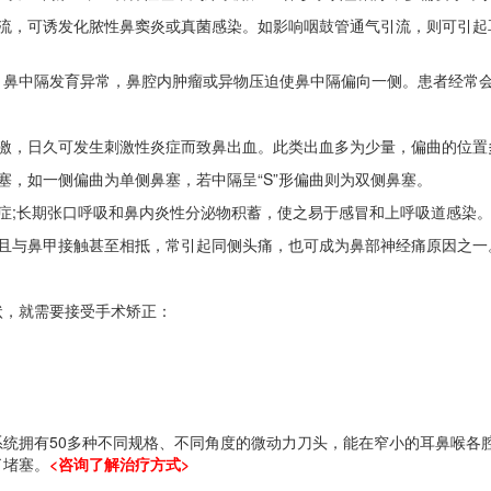
，可诱发化脓性鼻窦炎或真菌感染。如影响咽鼓管通气引流，则可引起
中隔发育异常，鼻腔内肿瘤或异物压迫使鼻中隔偏向一侧。患者经常会
，日久可发生刺激性炎症而致鼻出血。此类出血多为少量，偏曲的位置
，如一侧偏曲为单侧鼻塞，若中隔呈“S”形偏曲则为双侧鼻塞。
;长期张口呼吸和鼻内炎性分泌物积蓄，使之易于感冒和上呼吸道感染
且与鼻甲接触甚至相抵，常引起同侧头痛，也可成为鼻部神经痛原因之一
状，就需要接受手术矫正：
拥有50多种不同规格、不同角度的微动力刀头，能在窄小的耳鼻喉各
了堵塞。
<咨询了解治疗方式>