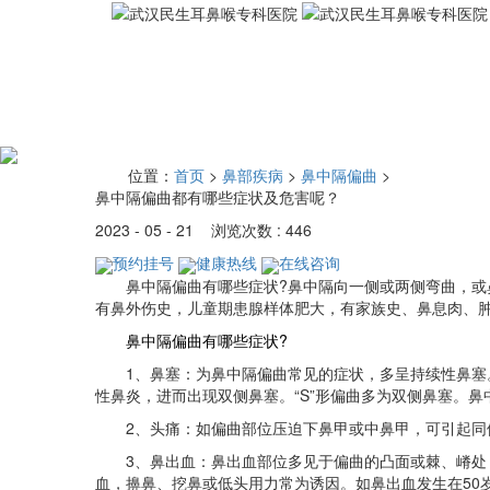
位置：
首页
>
鼻部疾病
>
鼻中隔偏曲
>
鼻中隔偏曲都有哪些症状及危害呢？
2023 - 05 - 21 浏览次数 : 446
预约挂号
健康热线
在线咨询
鼻中隔偏曲有哪些症状?鼻中隔向一侧或两侧弯曲，或鼻
有鼻外伤史，儿童期患腺样体肥大，有家族史、鼻息肉、
鼻中隔偏曲有哪些症状?
1、鼻塞：为鼻中隔偏曲常见的症状，多呈持续性鼻塞。
性鼻炎，进而出现双侧鼻塞。“S”形偏曲多为双侧鼻塞。
2、头痛：如偏曲部位压迫下鼻甲或中鼻甲，可引起同侧
3、鼻出血：鼻出血部位多见于偏曲的凸面或棘、嵴处，
血，擤鼻、挖鼻或低头用力常为诱因。如鼻出血发生在50