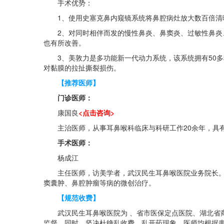
手术优势：
1、使用史塞克鼻内窥镜系统将鼻腔病灶放大数百倍清晰
2、对同时相伴而发的慢性鼻炎、鼻窦炎、过敏性鼻炎、
也有所改善。
3、美敦力是多功能新一代动力系统，该系统拥有50多
对黏膜的拉扯撕裂损伤。
【推荐医师】
门诊医师：
康国良
<点击咨询>
主治医师，从事耳鼻喉科临床与科研工作20余年，具有
手术医师：
杨成江
主任医师，访美学者，武汉民生耳鼻喉医院业务院长。从
窦囊肿、鼻腔肿瘤等病的微创治疗。
【规范收费】
武汉民生耳鼻喉医院为 、省市医保定点医院、湖北省商
监督。同时，坚决杜绝乱收费、乱开药现象，医师均根据患