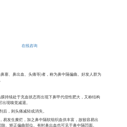
在线咨询
鼻塞、鼻出血、头痛等)者，称为鼻中隔偏曲。好发人群为
。
粘膜持续处于充血状态而出现下鼻甲代偿性肥大，又称结构
可出现嗅觉减退。
剂后，则头痛减轻或消失。
，易发生糜烂，加之鼻中隔软组织血供丰富，故较容易出
切除、矫正偏曲部位。有时鼻出血也可见于鼻中隔凹面。