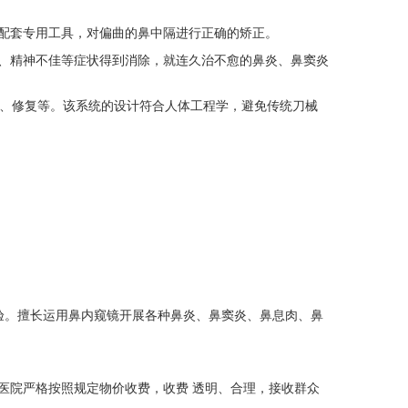
配套专用工具，对偏曲的鼻中隔进行正确的矫正。
、精神不佳等症状得到消除，就连久治不愈的鼻炎、鼻窦炎
、修复等。该系统的设计符合人体工程学，避免传统刀械
验。擅长运用鼻内窥镜开展各种鼻炎、鼻窦炎、鼻息肉、鼻
医院严格按照规定物价收费，收费 透明、合理，接收群众