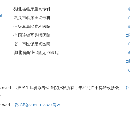
·
湖北省临床重点专科
□
站
·
武汉市临床重点专科
□
·
三级耳鼻喉专科医院
□
·
全国连锁耳鼻喉医院
□
·
省、市医保定点医院
□
·
湖北省商业保险定点医院
□
□
□
ll Rights Reserved 武汉民生耳鼻喉专科医院版权所有，未经允许不得转载抄袭。
鄂
袭
eserved
鄂ICP备2020018327号-5