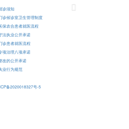
Next
就诊须知
门诊候诊室卫生管理制度
医保农合患者就医流程
守法执业公开承诺
门诊患者就医流程
专项治理八项承诺
整改的公开承诺
执业行为规范
ICP备2020018327号-5