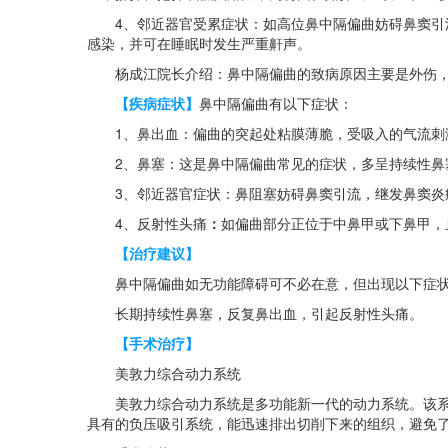
4、邻近器官受累症状：如高位鼻中隔偏曲妨碍鼻窦引流
感染，并可在睡眠时发生严重鼾声。
杨成江院长介绍：鼻中隔偏曲的致病原因主要是外伤，鼻
【疾病症状】
鼻中隔偏曲有以下症状：
1、鼻出血：偏曲的突起处粘膜薄脆，受吸入的气流刺激
2、鼻塞：这是鼻中隔偏曲常见的症状，多呈持续性鼻塞
3、邻近器官症状：鼻阻塞妨碍鼻窦引流，继发鼻窦炎症
4、反射性头痛
：
如偏曲部分正位于中鼻甲或下鼻甲，
【治疗建议】
鼻中隔偏曲如无功能障碍可不必在意，但出现以下症
长期持续性鼻塞，反复鼻出血，引起反射性头痛。
【手术治疗】
美敦力综合动力系统
美敦力综合动力系统是多功能新一代的动力系统。该系统
具有的负压吸引系统，能迅速排出切削下来的组织，避免