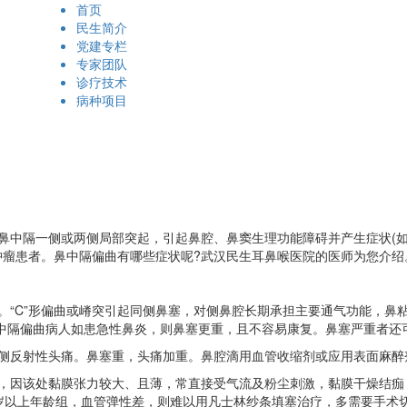
首页
民生简介
党建专栏
专家团队
诊疗技术
病种项目
中隔一侧或两侧局部突起，引起鼻腔、鼻窦生理功能障碍并产生症状(如
肿瘤患者。鼻中隔偏曲有哪些症状呢?武汉民生耳鼻喉医院的医师为您介绍
“C”形偏曲或嵴突引起同侧鼻塞，对侧鼻腔长期承担主要通气功能，鼻
鼻中隔偏曲病人如患急性鼻炎，则鼻塞更重，且不容易康复。鼻塞严重者还
反射性头痛。鼻塞重，头痛加重。鼻腔滴用血管收缩剂或应用表面麻醉
因该处黏膜张力较大、且薄，常直接受气流及粉尘刺激，黏膜干燥结痂
岁以上年龄组，血管弹性差，则难以用凡士林纱条填塞治疗，多需要手术