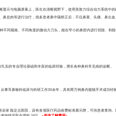
显示与电脑屏幕上，医生在清晰视野下，使用美敦力综合动力系统中的
鼻息肉等进行治疗，很多患者鼻中隔矫正后，不仅鼻塞、头痛、鼻出血
种不同规格、不同角度的微动力刀头，能在窄小的鼻腔内进行切除、剥除
扎实的专业理论基础和丰富的临床经验，擅长各种鼻科常见病的诊断。
事耳鼻喉科临床与科研工作30余年，具有两万例鼻内窥镜手术成功经
业保 险定点医院，设有各项医疗药品收费标准展示牌，可供患者查询。
者病情采取合理的 治疗。
<咨询了解费用>