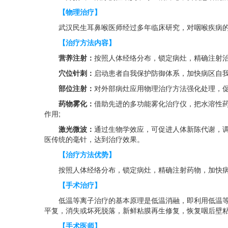
【物理治疗】
武汉民生耳鼻喉医师经过多年临床研究，对咽喉疾病的
【治疗方法内容】
营养注射：
按照人体经络分布，锁定病灶，精确注射治
穴位针刺：
启动患者自我保护防御体系，加快病区自我
部位注射：
对外部病灶应用物理治疗方法强化处理，促
药物雾化：
借助先进的多功能雾化治疗仪，把水溶性
作用;
激光微波：
通过生物学效应，可促进人体新陈代谢，
医传统的毫针，达到治疗效果。
【治疗方法优势】
按照人体经络分布，锁定病灶，精确注射药物，加快病
【手术治疗】
低温等离子治疗的基本原理是低温消融，即利用低温等离子
平复，消失或坏死脱落，新鲜粘膜再生修复，恢复咽后壁
【手术医师】