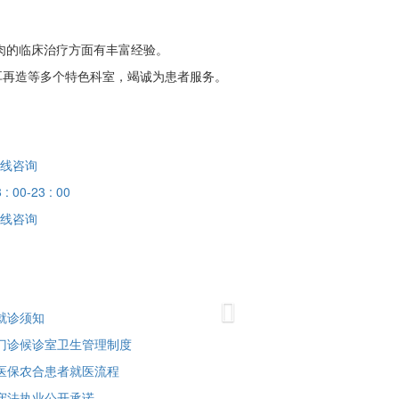
肉的临床治疗方面有丰富经验。
耳再造等多个特色科室，竭诚为患者服务。
线咨询
 : 00-23 : 00
线咨询
Next
就诊须知
门诊候诊室卫生管理制度
医保农合患者就医流程
守法执业公开承诺