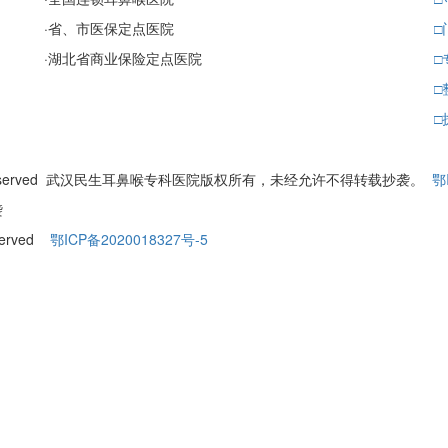
·
省、市医保定点医院
□
·
湖北省商业保险定点医院
□
□
□
ll Rights Reserved 武汉民生耳鼻喉专科医院版权所有，未经允许不得转载抄袭。
鄂
袭
eserved
鄂ICP备2020018327号-5