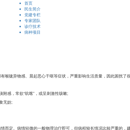
首页
民生简介
党建专栏
专家团队
诊疗技术
病种项目
有喉咙异物感、晨起恶心干呕等症状，严重影响生活质量，因此困扰了
感，常欲“吭喀”，或呈刺激性咳嗽;
无妨;
病情而定。病情轻微的一般物理治疗即可，但病程较长情况比较严重的，