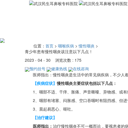
位置：
首页
>
咽喉疾病
>
慢性咽炎
>
青少年患有慢性咽炎该注意以下几点！
2023 - 04 - 30 浏览次数 : 175
预约挂号
健康热线
在线咨询
医师指出：慢性咽炎是生活中的常见病疾病，不少人都
【疾病症状】
慢性咽炎主要症状包括以下几点：
1、咽部不适、干痒、胀痛、声音嘶哑、异物感、或有痰附
2、咽部有堵塞、闷胀感、空口吞咽时有阻挡感、但进食
3、晨起易恶心、呕吐。
【治疗建议】
医师指出：
治疗慢性咽炎不可一概而论，要视患者的