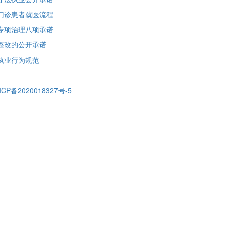
门诊患者就医流程
专项治理八项承诺
整改的公开承诺
执业行为规范
ICP备2020018327号-5