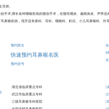
生导师。
手术;擅长各种咽喉疾病的微创手术，在慢性咽炎、扁桃体炎、声带息
疗耳鼻喉疾病，现开设有鼻科、耳科、咽喉科、鼾症、小儿耳鼻喉科、外
预约医生
在
08
快速预约耳鼻喉名医
在
预约挂号
·
湖北省临床重点专科
□
站
·
武汉市临床重点专科
□
·
三级耳鼻喉专科医院
□
·
全国连锁耳鼻喉医院
□