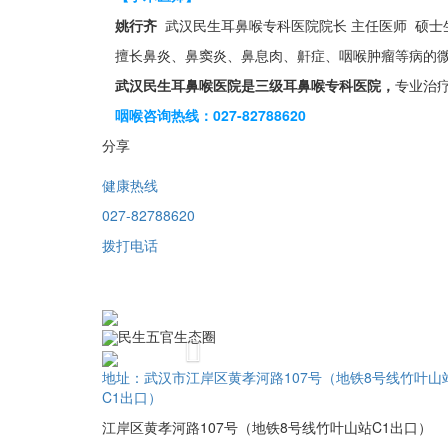
姚行齐
武汉民生耳鼻喉专科医院院长 主任医师 硕士
擅长鼻炎、鼻窦炎、鼻息肉、鼾症、咽喉肿瘤等病的微创
武汉民生耳鼻喉医院是三级耳鼻喉专科医院，
专业治
咽喉咨询热线：027-82788620
分享
健康热线
027-82788620
拨打电话
民生五官生态圈
Previous
地址：武汉市江岸区黄孝河路107号（地铁8号线竹叶山
C1出口）
江岸区黄孝河路107号（地铁8号线竹叶山站C1出口）