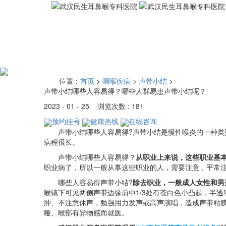
位置：
首页
>
咽喉疾病
>
声带小结
>
声带小结哪些人容易得？哪些人群易患声带小结呢？
2023 - 01 - 25 浏览次数 : 181
预约挂号
健康热线
在线咨询
声带小结哪些人容易得?声带小结是慢性喉炎的一种类型
病程很长。
声带小结哪些人容易得？
从职业上来说，这些职业基
职业病了，所以一般从事这些职业的人，需要注意，平常
哪些人容易得声带小结?
除去职业，一般成人女性和男
喉镜下可见两侧声带边缘前中1/3处有苍白色小凸起，半
肿、不注意休声，勉强用力发声或高声演唱，造成声带粘
哑、喉部有异物感而就医。