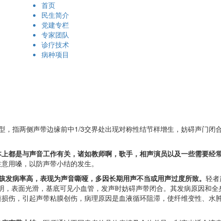
首页
民生简介
党建专栏
专家团队
诊疗技术
病种项目
，指两侧声带边缘前中1/3交界处出现对称性结节样增生，妨碍声门闭
本上都是与声音工作有关，诸如教师啊，歌手，相声演员以及一些需要经
注意用嗓，以防声带小结的发生。
孩发病率高，表现为声音嘶哑，多因长期用声不当或用声过度所致。
轻者
透明，表面光滑，基底可见小血管，发声时妨碍声带闭合。其发病原因和
膜损伤，引起声带粘膜创伤，病理原因是血液循环阻滞，使纤维变性、水