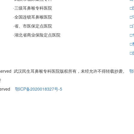
·
三级耳鼻喉专科医院
□
·
全国连锁耳鼻喉医院
□
·
省、市医保定点医院
□
·
湖北省商业保险定点医院
□
□
□
ll Rights Reserved 武汉民生耳鼻喉专科医院版权所有，未经允许不得转载抄袭。
鄂
袭
eserved
鄂ICP备2020018327号-5