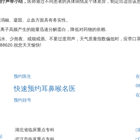
治疗声带小结，
医师通过不同患者的具体病情及个体差异，制定出适合该患
消融、凝固、止血方面具有务实性。
离子高频产生的能量迅速分解蛋白，降低对药物的依赖.
喝水、少熬夜、戒烟戒酒。不要过度用声，天气质量指数偏低时，应带口
8620.祝您天天愉快!
预约医生
在
08
快速预约耳鼻喉名医
在
预约挂号
·
湖北省临床重点专科
□
站
·
武汉市临床重点专科
□