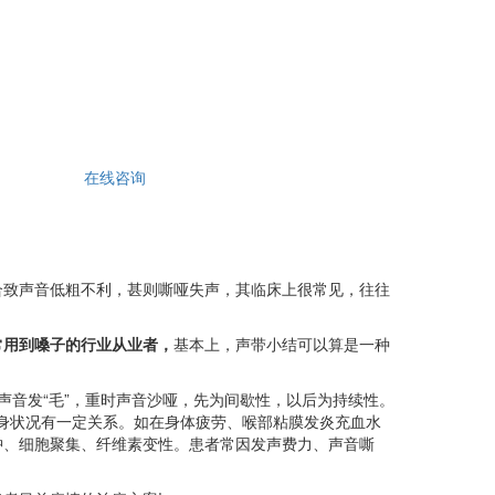
在线咨询
合致声音低粗不利，甚则嘶哑失声，其临床上很常见，往往
常用到嗓子的行业从业者，
基本上，声带小结可以算是一种
声音发“毛”，重时声音沙哑，先为间歇性，以后为持续性。
全身状况有一定关系。如在身体疲劳、喉部粘膜发炎充血水
肿、细胞聚集、纤维素变性。患者常因发声费力、声音嘶