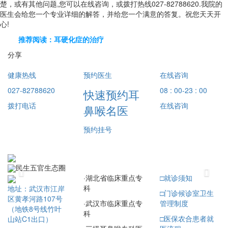
楚，或有其他问题,您可以在线咨询，或拨打热线027-82788620.我院的
医生会给您一个专业详细的解答，并给您一个满意的答复。祝您天天开
心!
推荐阅读：耳硬化症的治疗
分享
健康热线
预约医生
在线咨询
027-82788620
08 : 00-23 : 00
快速预约耳
拨打电话
在线咨询
鼻喉名医
预约挂号
民生五官生态圈
Previous
Next
·
湖北省临床重点专
□
就诊须知
科
地址：武汉市江岸
□
门诊候诊室卫生
区黄孝河路107号
·
武汉市临床重点专
管理制度
（地铁8号线竹叶
科
□
医保农合患者就
山站C1出口）