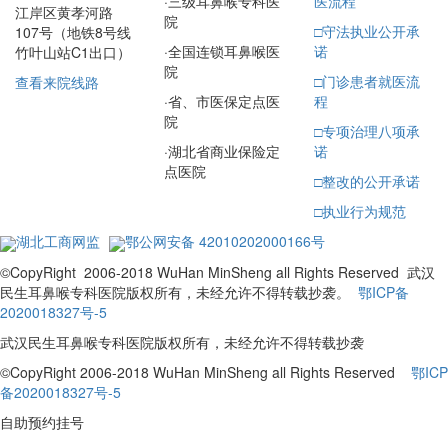
·
三级耳鼻喉专科医
医流程
江岸区黄孝河路
院
□
守法执业公开承
107号（地铁8号线
·
全国连锁耳鼻喉医
诺
竹叶山站C1出口）
院
□
门诊患者就医流
查看来院线路
·
省、市医保定点医
程
院
□
专项治理八项承
·
湖北省商业保险定
诺
点医院
□
整改的公开承诺
□
执业行为规范
湖北工商网监
鄂公网安备 42010202000166号
©CopyRight 2006-2018 WuHan MinSheng all Rights Reserved 武汉
民生耳鼻喉专科医院版权所有，未经允许不得转载抄袭。
鄂ICP备
2020018327号-5
武汉民生耳鼻喉专科医院版权所有，未经允许不得转载抄袭
©CopyRight 2006-2018 WuHan MinSheng all Rights Reserved
鄂ICP
备2020018327号-5
自助预约挂号