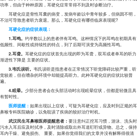
功率，但由于种种原因，耳硬化症常常得不到及时诊断治疗。
耳硬化症是骨性耳囊的病变，发病年龄以中青年较多，但病因不明，
不治可导致患者听力衰退。那么，耳硬化症有哪些临床表现呢?
耳硬化症的症状表现：
1.耳鸣。
约半数以上的患者伴有耳鸣。这种情况下的耳鸣在初期具有
低频性、间歇性或持续性的特点，到了后期可演变为高频性耳鸣。
2.耳聋。
耳硬化症的症状首先出现的即为耳聋，双耳或者单耳的听力
渐进性下降是 主要的症状。
3.韦氏误听。
韦氏误听是指患者在正常情况下听觉障碍比较严重，听
觉较差，但在嘈杂的环境中却能提高听力。此种耳硬化症的症状比较普
遍。
4.眩晕。
少部分患者会在头部活动时出现眩晕症状，但都是轻微且具
有暂时性。
医师提醒：
如果出现以上症状，可疑为耳硬化症，应及时到正规的耳
鼻喉专科医院确诊，以免耽误了疾病的较好治疗时机。
武汉民生耳鼻喉医师提醒患者：
要注意纠正挖耳习惯，游泳、洗头时
污水入耳后应及时拭净，及时清除或取出外耳道耵聍或异物。总之，保持
耳内干燥、避免损伤、 重要。如果你觉得我们的文章并没有解释得很清