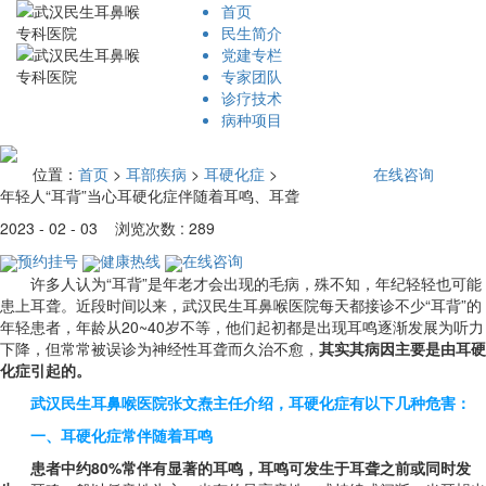
首页
民生简介
党建专栏
专家团队
诊疗技术
病种项目
位置：
首页
>
耳部疾病
>
耳硬化症
>
在线咨询
年轻人“耳背”当心耳硬化症伴随着耳鸣、耳聋
2023 - 02 - 03 浏览次数 : 289
预约挂号
健康热线
在线咨询
许多人认为“耳背”是年老才会出现的毛病，殊不知，年纪轻轻也可能
患上耳聋。近段时间以来，武汉民生耳鼻喉医院每天都接诊不少“耳背”的
年轻患者，年龄从20~40岁不等，他们起初都是出现耳鸣逐渐发展为听力
下降，但常常被误诊为神经性耳聋而久治不愈，
其实其病因主要是由耳硬
化症引起的。
武汉民生耳鼻喉医院张文焘主任介绍，耳硬化症有以下几种危害：
一、耳硬化症常伴随着耳鸣
患者中约80%常伴有显著的耳鸣，耳鸣可发生于耳聋之前或同时发