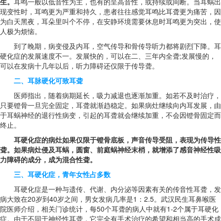
生。
耳鸣一般以低音性为主，也有的呈高音性，或持续或间断。当耳蜗出
现变性时，耳鸣更为严重和持久，患者往往感觉耳鸣比耳聋更为痛苦，因
为白天黑夜，耳朵里叫个不停，在安静环境需要休息时耳鸣更为突出，使
人极为烦恼。
到了晚期，病变侵及内耳，空气传导和骨传导听力都将剧烈下降。耳
硬化症的发展速度不一。发展快的，可以在二、三年内全聋;发展慢的，
可以在发病十几年以后，听力障碍还仅限于传导聋。
二、耳脉硬化可致耳聋
医师指出，随着病期延长，吸力减退也逐渐加重。如若不及时治疗，
只要镫骨一旦完全固定，耳聋就渐趋稳定。如果病灶继续向内耳发展，由
于耳蜗神经的退行性病变，引起的耳聋就会继续加重，不会因镫骨固定而
终止。
耳硬化症的病灶如果仅限于镫骨底板，声音传导受阻，表现为传导性
聋。如果病灶侵及耳蜗，圆窗、前庭蜗神经末梢，就增添了感音神经性吸
力障碍的成分，成为混合性聋。
三、耳硬化症，青年女性占多数
耳硬化症是一种与遗传、代谢、内分泌等因素有关的传音性耳聋，发
病大致在20岁到40岁之间，男女发病几率是1：2.5。武汉民生耳鼻喉医
院医师介绍，相关门诊统计，每50个耳聋的病人中就有1-2个属于耳硬化
症。由于不同于神经性耳聋，它完全有手术治疗的希望和相当高的手术成