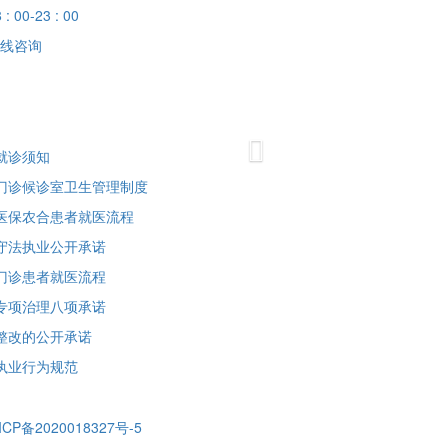
 : 00-23 : 00
线咨询
Next
就诊须知
门诊候诊室卫生管理制度
医保农合患者就医流程
守法执业公开承诺
门诊患者就医流程
专项治理八项承诺
整改的公开承诺
执业行为规范
ICP备2020018327号-5