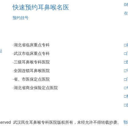
08
快速预约耳鼻喉名医
在
预约挂号
·
湖北省临床重点专科
□
站
·
武汉市临床重点专科
□
·
三级耳鼻喉专科医院
□
·
全国连锁耳鼻喉医院
□
·
省、市医保定点医院
□
·
湖北省商业保险定点医院
□
□
□
ll Rights Reserved 武汉民生耳鼻喉专科医院版权所有，未经允许不得转载抄袭。
鄂