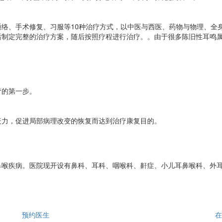
、手术修复、习服等10种治疗方式，以中医与西医、药物与物理、全
后制定完整的治疗方案，随后按照疗程进行治疗。。由于很多陈旧性耳鸣
的第一步。
力，促进局部病理改变的恢复而达到治疗康复目的。
。
鼻喉疾病。医院现开设有鼻科、耳科、咽喉科、鼾症、小儿耳鼻喉科、外
预约医生
在