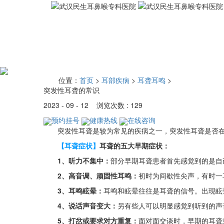
位置：
首页
>
耳部疾病
>
耳聋耳鸣
>
突发性耳聋的常识
2023 - 09 - 12 浏览次数 : 129
预约挂号
健康热线
在线咨询
突发性耳聋是较为常见的疾病之一，突发性耳聋是否在困
【耳聋症状】
耳聋的五大早期症状：
1、听力不集中：
部分早期耳聋患者首先感觉到的是自
2、高音调、顽固性耳鸣：
初时为间歇性尖声，有时一
3、耳鸣眩晕：
耳鸣和眩晕往往是耳聋的信号。出现眩
4、说话声音变大：
另有些人可以明显感觉到听到的声
5、打岔或要求对方重复：
面对面交谈时，早期的耳聋