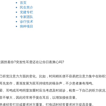
首页
民生简介
党建专栏
专家团队
诊疗技术
病种项目
扰着你?突发性耳聋还在让你日夜揪心吗?
己听觉注意力方面的变化。比如，时间稍长便不容易把注意力集中在聆听
耳先发作，逐渐发展为双耳持续性的噪杂声，不少患者兼有颅鸣。
晕、耳鸣或耳鸣明显加重时应当考虑及时就诊，检查一下自己的听力状况
音不够大，因此经常将手拢在耳后，以增加接收音量。
患者经常打岔或要求对方重复。打电话时经常要求对方提高音量。